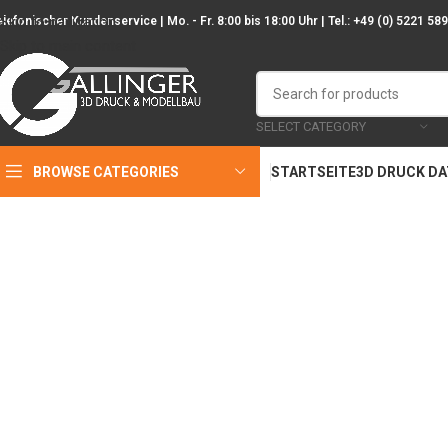
Skip to navigation
elefonischer Kundenservice | Mo. - Fr. 8:00 bis 18:00 Uhr | Tel.: +49 (0) 5221 58
Skip to main content
SELECT CATEGORY
BROWSE CATEGORIES
STARTSEITE
3D DRUCK D