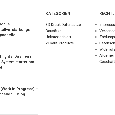
E
KATEGORIEN
RECHTL
obile
3D Druck Datensätze
Impress
tallverstärkungen
Bausätze
Versanda
gmodelle
Unkategorisiert
Zahlungs
Zukauf Produkte
Datensch
Widerruf
Allgemei
hlights: Das neue
Geschäft
 System startet am
5!
(Work in Progress) –
odellen – Blog