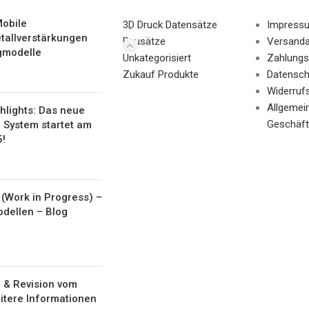
obile
3D Druck Datensätze
Impress
tallverstärkungen
Bausätze
Versanda
gmodelle
Unkategorisiert
Zahlungs
Zukauf Produkte
Datensch
Widerruf
Allgemei
hlights: Das neue
Geschäft
 System startet am
5!
(Work in Progress) –
odellen – Blog
 & Revision vom
itere Informationen