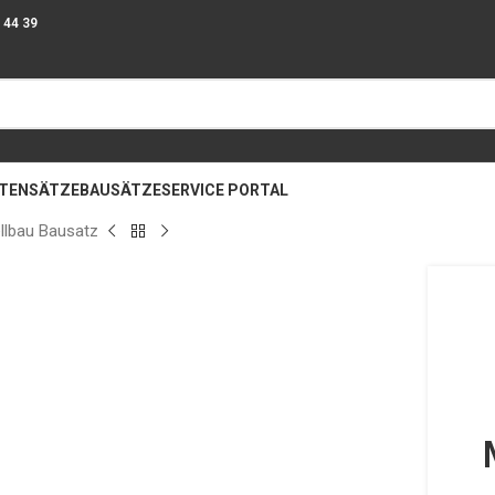
9 44 39
ATENSÄTZE
BAUSÄTZE
SERVICE PORTAL
ellbau Bausatz