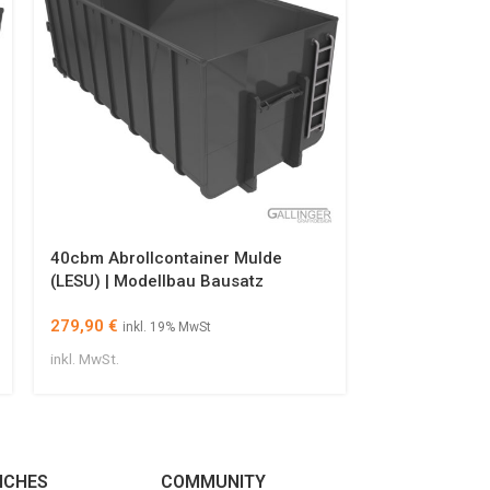
40cbm Abrollcontainer Mulde
Abrollcontain
(LESU) | Modellbau Bausatz
Bordwänden (
Modellbau Ba
279,90
€
289,90
€
inkl. 19% MwSt
inkl.
inkl. MwSt.
inkl. MwSt.
ICHES
COMMUNITY