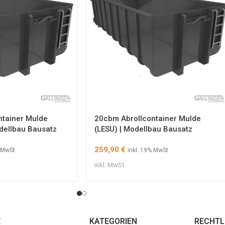
ntainer Mulde
20cbm Abrollcontainer Mulde
dellbau Bausatz
(LESU) | Modellbau Bausatz
259,90
€
% MwSt
inkl. 19% MwSt
inkl. MwSt.
E
KATEGORIEN
RECHTL