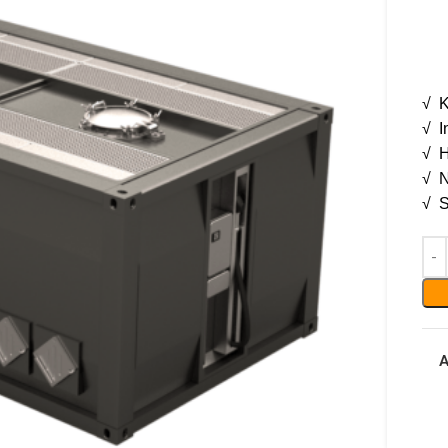
√ K
√ I
√ H
√ N
√ S
A