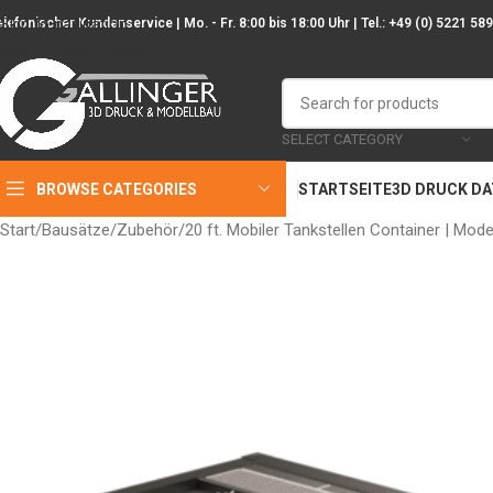
Skip to navigation
elefonischer Kundenservice | Mo. - Fr. 8:00 bis 18:00 Uhr | Tel.: +49 (0) 5221 58
Skip to main content
SELECT CATEGORY
BROWSE CATEGORIES
STARTSEITE
3D DRUCK D
Start
Bausätze
Zubehör
20 ft. Mobiler Tankstellen Container | Mod