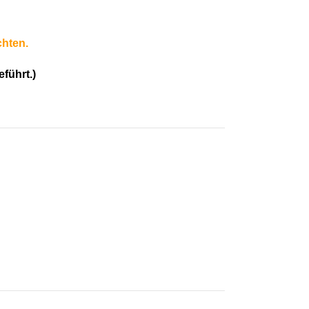
chten.
führt.)