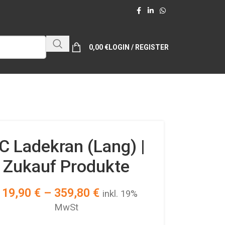
0,00
€
LOGIN / REGISTER
C Ladekran (Lang) |
Zukauf Produkte
119,90
€
–
359,80
€
inkl. 19%
MwSt