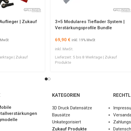
Auflieger | Zukauf
3+5 Modulares Tieflader System |
Verstärkungsprofile Bundle
69,90
€
% MwSt
inkl. 19% MwSt
inkl. MwSt.
erktage | Zukauf
Lieferzeit:
5 bis 8 Werktage | Zukauf
Produkte
E
KATEGORIEN
RECHTL
obile
3D Druck Datensätze
Impress
tallverstärkungen
Bausätze
Versanda
gmodelle
Unkategorisiert
Zahlungs
Zukauf Produkte
Datensch