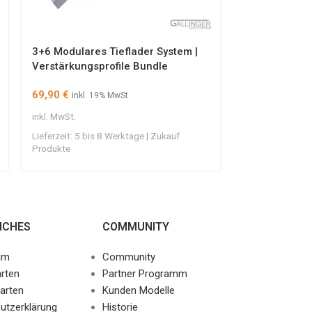
3+6 Modulares Tieflader System |
5-Achs Telesk
Verstärkungsprofile Bundle
Produkte
69,90
€
259,90
€
inkl. 19% MwSt
inkl.
inkl. MwSt.
inkl. MwSt.
Lieferzeit:
5 bis 8 Werktage | Zukauf
Lieferzeit:
5 bis
Produkte
Produkte
ICHES
COMMUNITY
um
Community
rten
Partner Programm
arten
Kunden Modelle
utzerklärung
Historie