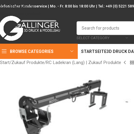
Skip to navigation
elefonischer Kundenservice | Mo. - Fr. 8:00 bis 18:00 Uhr | Tel.: +49 (0) 5221 58
Skip to main content
SELECT CATEGORY
BROWSE CATEGORIES
STARTSEITE
3D DRUCK D
Start
Zukauf Produkte
RC Ladekran (Lang) | Zukauf Produkte