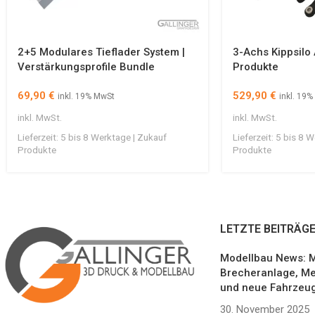
2+5 Modulares Tieflader System |
3-Achs Kippsilo 
Verstärkungsprofile Bundle
Produkte
69,90
€
529,90
€
inkl. 19% MwSt
inkl. 19
inkl. MwSt.
inkl. MwSt.
Lieferzeit:
5 bis 8 Werktage | Zukauf
Lieferzeit:
5 bis 8 W
Produkte
Produkte
LETZTE BEITRÄG
Modellbau News: M
Brecheranlage, Me
und neue Fahrzeu
30. November 2025